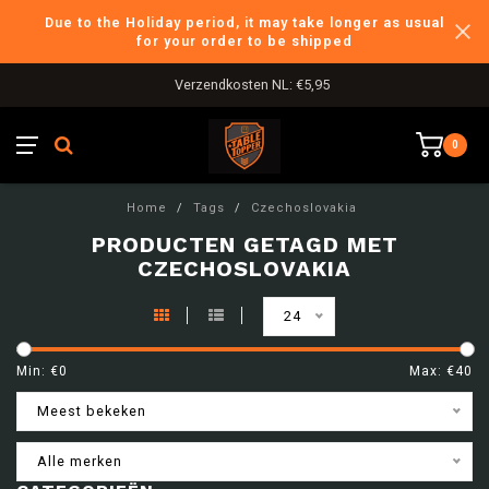
Due to the Holiday period, it may take longer as usual
for your order to be shipped
Verzendkosten NL: €5,95
0
Home
/
Tags
/
Czechoslovakia
PRODUCTEN GETAGD MET
CZECHOSLOVAKIA
24
Min: €
0
Max: €
40
Meest bekeken
Alle merken