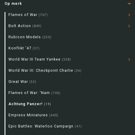
Op merk
Flames of War
(767)
Bolt Action
(849)
Rubicon Models
(250)
Konflikt '47
(37)
World War III Team Yankee
(338)
World War III: Checkpoint Charlie
(36)
Great War
(53)
Flames of War: 'Nam
(106)
Achtung Panzer!
(19)
Empress Miniatures
(640)
Epic Battles: Waterloo Campaign
(41)