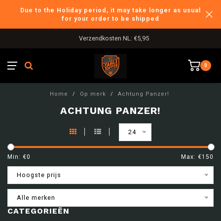
Due to the Holiday period, it may take longer as usual
for your order to be shipped
Verzendkosten NL: €5,95
0
Home
/
Op merk
/
Achtung Panzer!
ACHTUNG PANZER!
24
Min: €
0
Max: €
150
Hoogste prijs
Alle merken
CATEGORIEËN