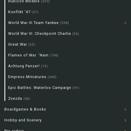
Rubicon Models
(250)
Konflikt '47
(37)
World War III Team Yankee
(338)
World War III: Checkpoint Charlie
(36)
Great War
(53)
Flames of War: 'Nam
(106)
Achtung Panzer!
(19)
Empress Miniatures
(640)
Epic Battles: Waterloo Campaign
(41)
Zvezda
(46)
Boardgames & Books
Hobby and Scenery
Pre-orders