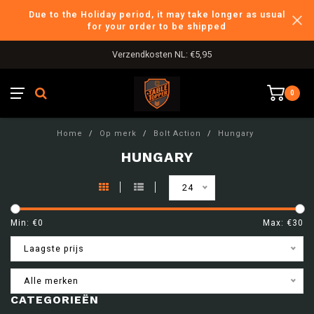
Due to the Holiday period, it may take longer as usual
for your order to be shipped
Verzendkosten NL: €5,95
0
Home
/
Op merk
/
Bolt Action
/
Hungary
HUNGARY
24
Min: €
0
Max: €
30
Laagste prijs
Alle merken
CATEGORIEËN