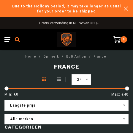
Due to the Holiday period, it may take longer as usual
for your order to be shipped
Gratis verzending in NL boven €80,-
0
Home
/
Op merk
/
Bolt Action
/
France
FRANCE
24
Min: €
0
Max: €
40
Laagste prijs
Alle merken
CATEGORIEËN