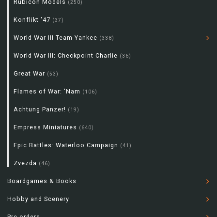
Rubicon Models
(250)
Konflikt '47
(37)
World War III Team Yankee
(338)
World War III: Checkpoint Charlie
(36)
Great War
(53)
Flames of War: 'Nam
(106)
Achtung Panzer!
(19)
Empress Miniatures
(640)
Epic Battles: Waterloo Campaign
(41)
Zvezda
(46)
Boardgames & Books
Hobby and Scenery
Pre-orders