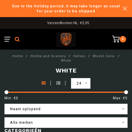
Due to the Holiday period, it may take longer as usual
for your order to be shipped
Verzendkosten NL: €5,95
0
Home
/
Hobby and Scenery
/
Vallejo
/
Model Color
/
White
WHITE
24
Min: €
0
Max: €
5
Naam oplopend
Alle merken
CATEGORIEËN