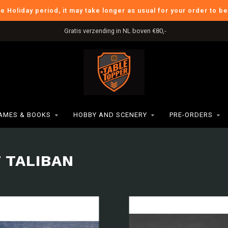
he Holiday period, it may take longer as usual for your order to b
Gratis verzending in NL boven €80,-
AMES & BOOKS
HOBBY AND SCENERY
PRE-ORDERS
 TALIBAN