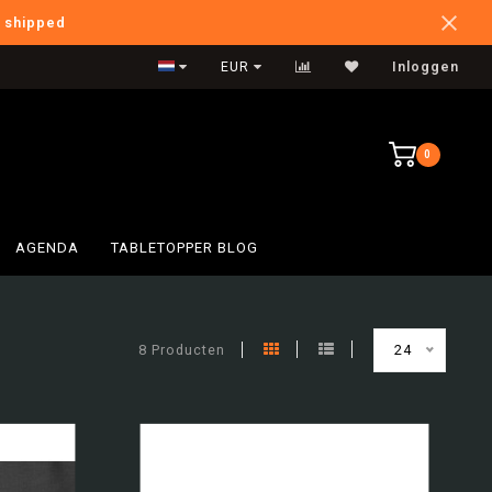
e shipped
International Shipping
EUR
Inloggen
0
AGENDA
TABLETOPPER BLOG
8 Producten
24