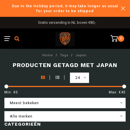
Due to the Holiday period, it may take longer as usual
for your order to be shipped
Gratis verzending in NL boven €80,-
0
Home
/
Tags
/
Japan
PRODUCTEN GETAGD MET JAPAN
24
Min: €
0
Max: €
45
Meest bekeken
Alle merken
CATEGORIEËN