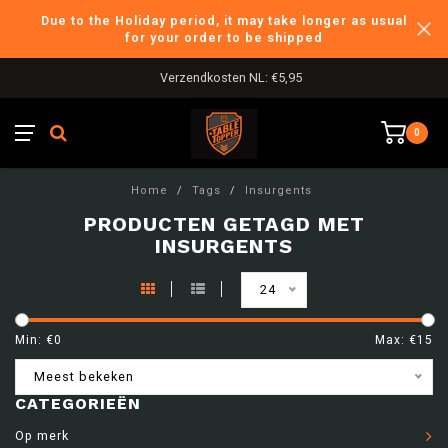
Due to the Holiday period, it may take longer as usual
for your order to be shipped
Verzendkosten NL: €5,95
0
Home
/
Tags
/
Insurgents
PRODUCTEN GETAGD MET
INSURGENTS
24
Min: €
0
Max: €
15
Meest bekeken
CATEGORIEËN
Op merk