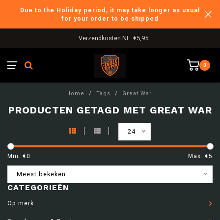
Due to the Holiday period, it may take longer as usual
for your order to be shipped
Verzendkosten NL: €5,95
0
Home
/
Tags
/
Great War
PRODUCTEN GETAGD MET GREAT WAR
24
Min: €
0
Max: €
5
Meest bekeken
CATEGORIEËN
Op merk