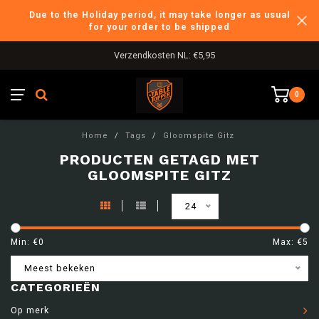
Due to the Holiday period, it may take longer as usual
for your order to be shipped
Verzendkosten NL: €5,95
0
Home
/
Tags
/
Gloomspite Gitz
PRODUCTEN GETAGD MET
GLOOMSPITE GITZ
24
Min: €
0
Max: €
5
Meest bekeken
CATEGORIEËN
Op merk