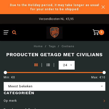
Due to the Holiday period, it may take longer as usual
for your order to be shipped
Verzendkosten NL: €5,95
0
Home
/
Tags
/
Civilians
PRODUCTEN GETAGD MET CIVILIANS
24
Min: €
0
Max: €
10
Meest bekeken
CATEGORIEËN
Op merk