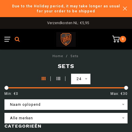
Due to the Holiday period, it may take longer as usual
for your order to be shipped
Verzendkosten NL: €5,95
0
Home
/
Sets
SETS
24
Min: €
0
Max: €
30
Naam oplopend
Alle merken
CATEGORIEËN