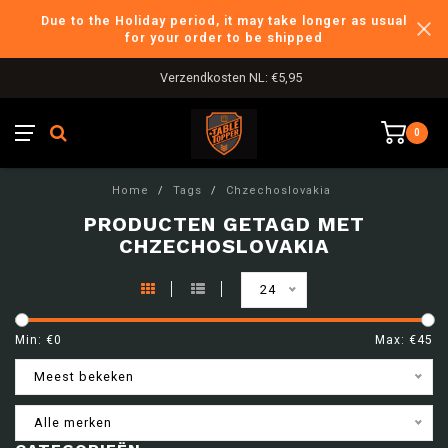
Due to the Holiday period, it may take longer as usual
for your order to be shipped
Verzendkosten NL: €5,95
0
Home
/
Tags
/
Chzechoslovakia
PRODUCTEN GETAGD MET
CHZECHOSLOVAKIA
24
Min: €
0
Max: €
45
Meest bekeken
Alle merken