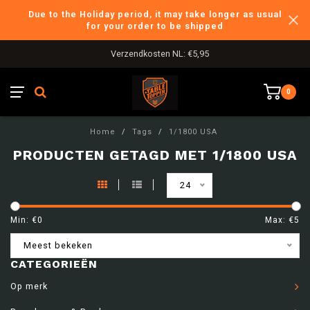
Due to the Holiday period, it may take longer as usual
for your order to be shipped
Verzendkosten NL: €5,95
0
Home
/
Tags
/
1/1800 USA
PRODUCTEN GETAGD MET 1/1800 USA
24
Min: €
0
Max: €
5
Meest bekeken
CATEGORIEËN
Op merk