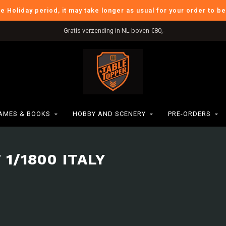
he Holiday period, it may take longer as usual for your order to b
Gratis verzending in NL boven €80,-
AMES & BOOKS
HOBBY AND SCENERY
PRE-ORDERS
1/1800 ITALY