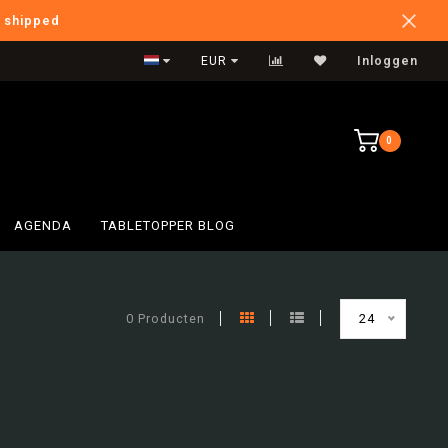
e shipped
International Shipping
EUR
Inloggen
0
AGENDA
TABLETOPPER BLOG
0 Producten
24