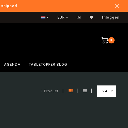
e shipped
International Shipping
EUR
Inloggen
0
AGENDA
TABLETOPPER BLOG
1 Product
24