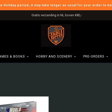
he Holiday period, it may take longer as usual for your order to b
Gratis verzending in NL boven €80,-
AMES & BOOKS
HOBBY AND SCENERY
PRE-ORDERS