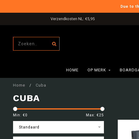
Due to t
Verzendkosten NL: €5,95
HOME
OP MERK
BOARDG
Home
/
Cuba
CUBA
Min: €
0
Max: €
25
Standaard