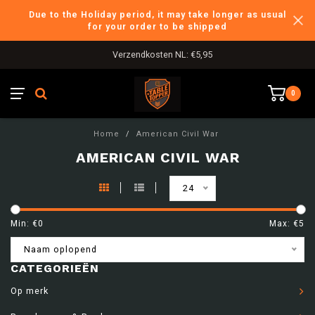
Due to the Holiday period, it may take longer as usual
for your order to be shipped
Verzendkosten NL: €5,95
0
Home
/
American Civil War
AMERICAN CIVIL WAR
24
Min: €
0
Max: €
5
Naam oplopend
CATEGORIEËN
Op merk