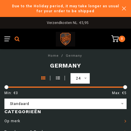
Due to the Holiday period, it may take longer as usual
for your order to be shipped
Verzendkosten NL: €5,95
0
Home
/
Germany
GERMANY
24
Min: €
0
Max: €
5
Standaard
CATEGORIEËN
Op merk