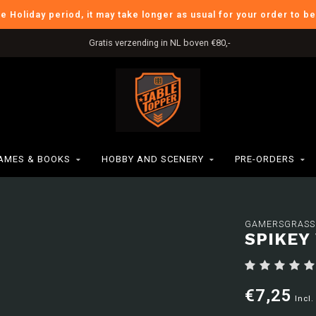
he Holiday period, it may take longer as usual for your order to b
Gratis verzending in NL boven €80,-
AMES & BOOKS
HOBBY AND SCENERY
PRE-ORDERS
GAMERSGRASS
SPIKEY
€7,25
Incl.