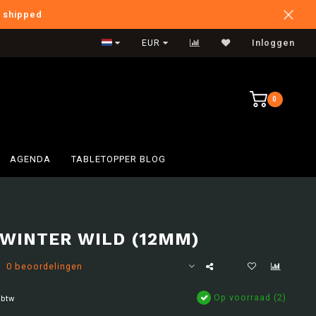
e shipped
International Shipping
EUR
Inloggen
0
AGENDA
TABLETOPPER BLOG
 WINTER WILD (12MM)
0 beoordelingen
Op voorraad (2)
 btw