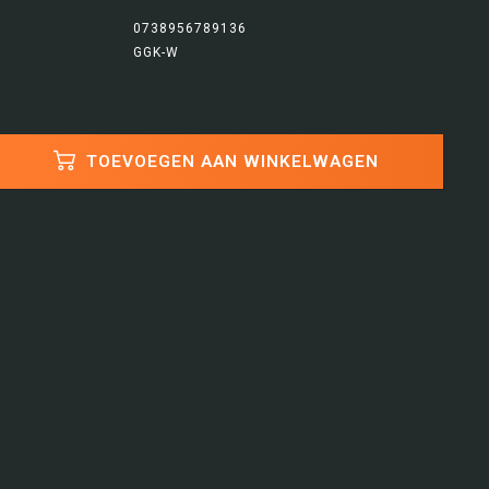
0738956789136
GGK-W
TOEVOEGEN AAN WINKELWAGEN