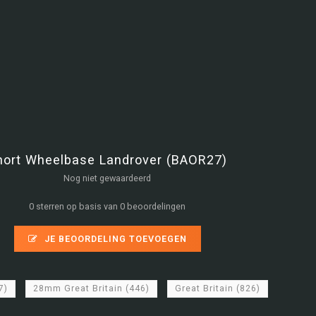
hort Wheelbase Landrover (BAOR27)
Nog niet gewaardeerd
0 sterren op basis van 0 beoordelingen
JE BEOORDELING TOEVOEGEN
7)
28mm Great Britain
(446)
Great Britain
(826)