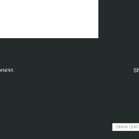
S
tal kit.
28mm
(242