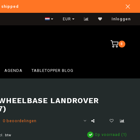
e shipped
International Shipping
EUR
Inloggen
0
AGENDA
TABLETOPPER BLOG
WHEELBASE LANDROVER
7)
0 beoordelingen
Op voorraad (1)
cl. btw