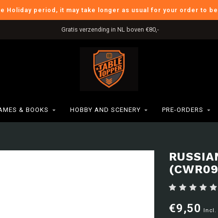
he Holiday period, it may take longer as usual for your order to b
Gratis verzending in NL boven €80,-
AMES & BOOKS
HOBBY AND SCENERY
PRE-ORDERS
RUSSIA
(CWR09
€9,50
Incl.