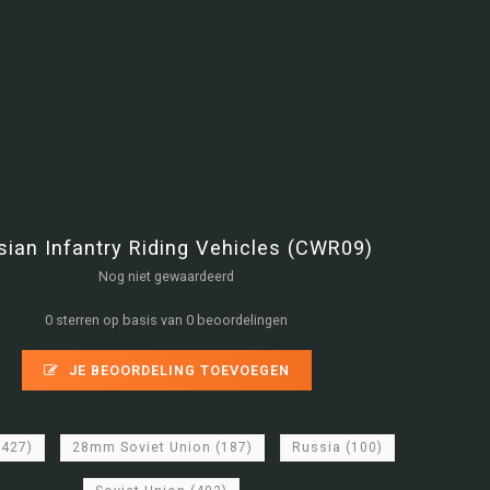
sian Infantry Riding Vehicles (CWR09)
Nog niet gewaardeerd
0 sterren op basis van 0 beoordelingen
JE BEOORDELING TOEVOEGEN
2427)
28mm Soviet Union
(187)
Russia
(100)