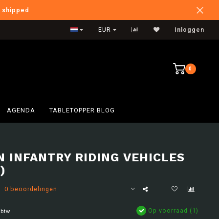
e shipped
International Shipping
EUR
Inloggen
0
AGENDA
TABLETOPPER BLOG
N INFANTRY RIDING VEHICLES
)
0 beoordelingen
Op voorraad (1)
 btw