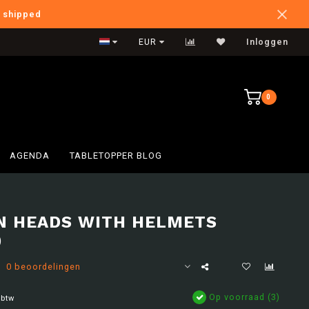
e shipped
International Shipping
EUR
Inloggen
0
AGENDA
TABLETOPPER BLOG
N HEADS WITH HELMETS
)
0 beoordelingen
Op voorraad (3)
 btw