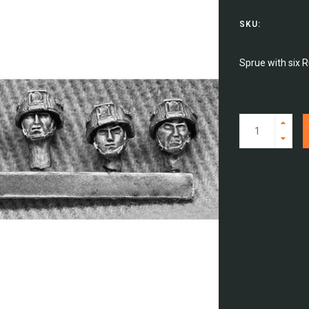
SKU:
Sprue with six 