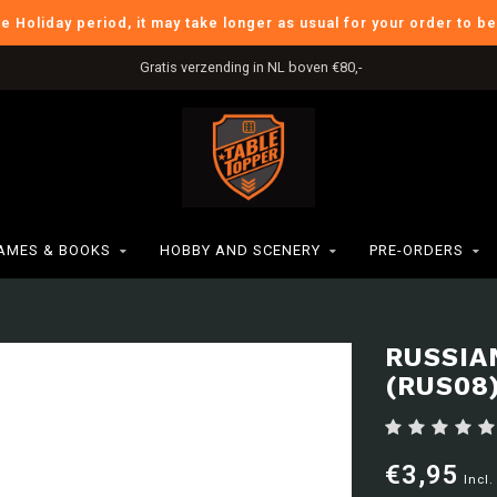
he Holiday period, it may take longer as usual for your order to b
Gratis verzending in NL boven €80,-
AMES & BOOKS
HOBBY AND SCENERY
PRE-ORDERS
RUSSIA
(RUS08
€3,95
Incl.