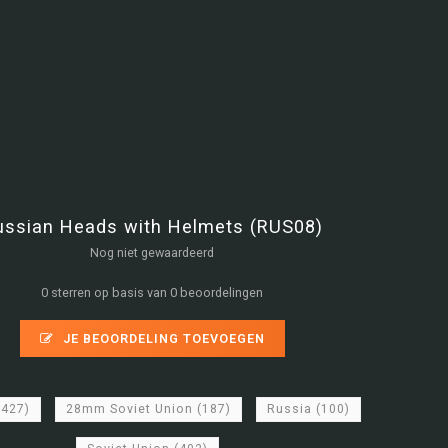
ussian Heads with Helmets (RUS08)
Nog niet gewaardeerd
0 sterren op basis van 0 beoordelingen
JE BEOORDELING TOEVOEGEN
2427)
28mm Soviet Union
(187)
Russia
(100)