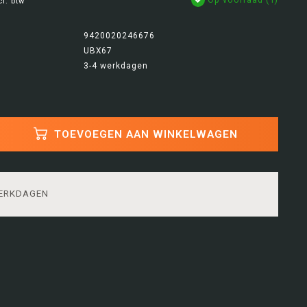
cl. btw
9420020246676
UBX67
3-4 werkdagen
TOEVOEGEN AAN WINKELWAGEN
WERKDAGEN