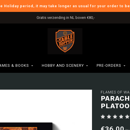
he Holiday period, it may take longer as usual for your order to b
Gratis verzending in NL boven €80,-
AMES & BOOKS
HOBBY AND SCENERY
PRE-ORDERS
FLAMES OF WA
PARACH
PLATO
€36,00