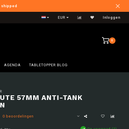
e shipped
International Shipping
EUR
Inloggen
0
AGENDA
TABLETOPPER BLOG
R
UTE 57MM ANTI-TANK
ON
0 beoordelingen
Op voorraad (1)