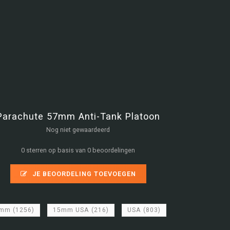
Parachute 57mm Anti-Tank Platoon
Nog niet gewaardeerd
0 sterren op basis van 0 beoordelingen
JE BEOORDELING TOEVOEGEN
5mm
(1256)
15mm USA
(216)
USA
(803)