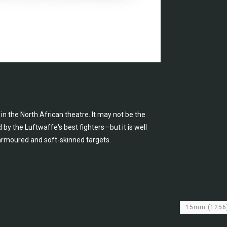
n the North African theatre. It may not be the
by the Luftwaffe's best fighters—but it is well
h armoured and soft-skinned targets.
15mm
(1256