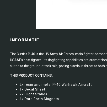
INFORMATIE
The Curtiss P-40 is the US Army Air Forces' main fighter-bomber i
USAAF’s best fighter—its dogfighting capabilities are outmatched 
suited to the ground-attack role, posing a serious threat to bot
THIS PRODUCT CONTAINS:
2x resin and metal P-40 Warhawk Aircraft
1x Decal Sheet
2x Flight Stands
4x Rare Earth Magnets