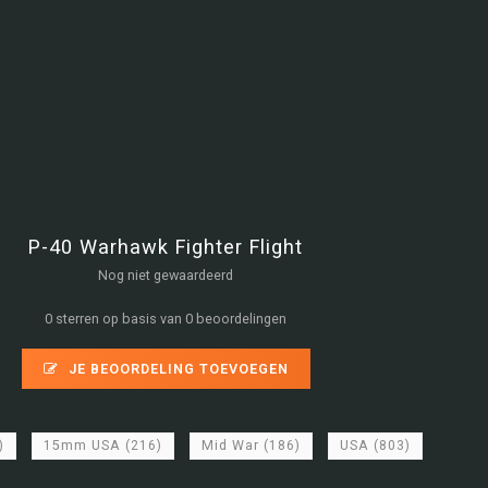
P-40 Warhawk Fighter Flight
Nog niet gewaardeerd
0 sterren op basis van 0 beoordelingen
JE BEOORDELING TOEVOEGEN
)
15mm USA
(216)
Mid War
(186)
USA
(803)