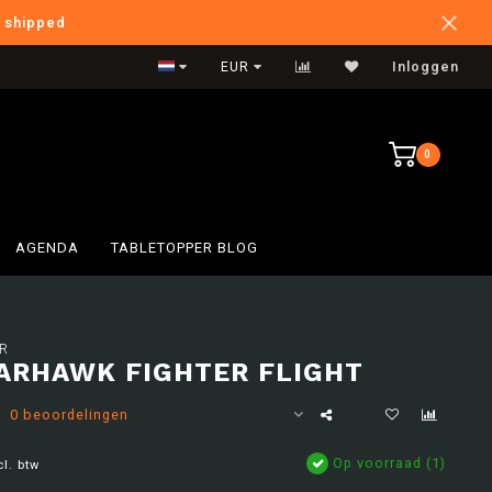
e shipped
International Shipping
EUR
Inloggen
0
AGENDA
TABLETOPPER BLOG
R
ARHAWK FIGHTER FLIGHT
0 beoordelingen
Op voorraad (1)
cl. btw