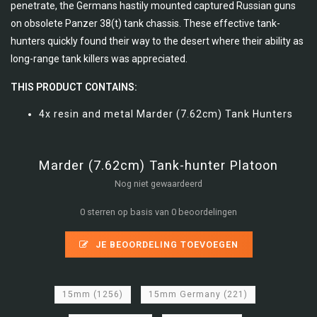
penetrate, the Germans hastily mounted captured Russian guns
on obsolete Panzer 38(t) tank chassis. These effective tank-
hunters quickly found their way to the desert where their ability as
long-range tank killers was appreciated.
THIS PRODUCT CONTAINS:
4x resin and metal Marder (7.62cm) Tank Hunters
Marder (7.62cm) Tank-hunter Platoon
Nog niet gewaardeerd
0 sterren op basis van 0 beoordelingen
JE BEOORDELING TOEVOEGEN
15mm
(1256)
15mm Germany
(221)