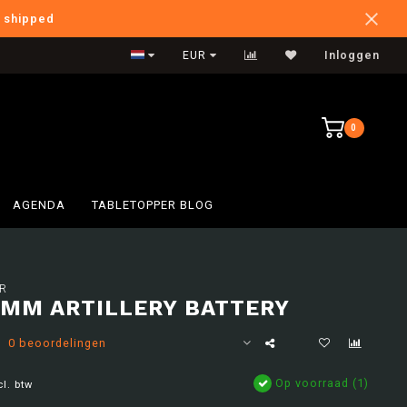
e shipped
International Shipping
EUR
Inloggen
0
AGENDA
TABLETOPPER BLOG
R
5MM ARTILLERY BATTERY
0 beoordelingen
Op voorraad (1)
cl. btw