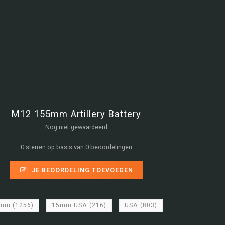
M12 155mm Artillery Battery
Nog niet gewaardeerd
0 sterren op basis van 0 beoordelingen
JE BEOORDELING TOEVOEGEN
5mm
(1256)
15mm USA
(216)
USA
(803)