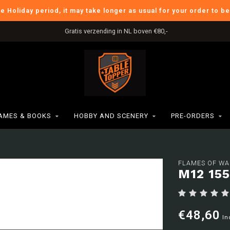
he Holiday period, it may take longer as usual for your order to b
Gratis verzending in NL boven €80,-
AMES & BOOKS
HOBBY AND SCENERY
PRE-ORDERS
FLAMES OF WA
M12 15
€48,60
In