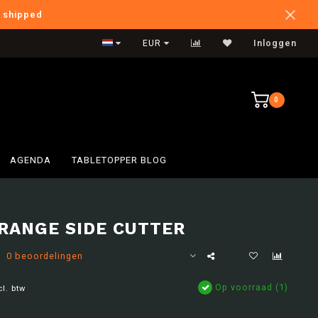
e shipped
International Shipping
EUR
Inloggen
0
AGENDA
TABLETOPPER BLOG
RANGE SIDE CUTTER
0 beoordelingen
Op voorraad (1)
cl. btw