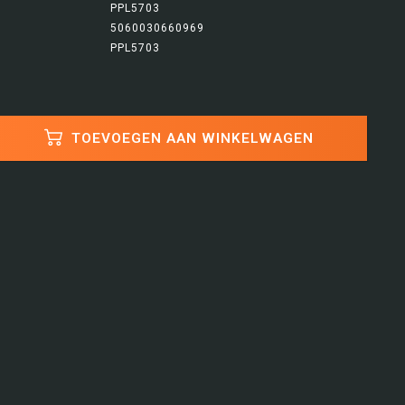
PPL5703
5060030660969
PPL5703
TOEVOEGEN AAN WINKELWAGEN