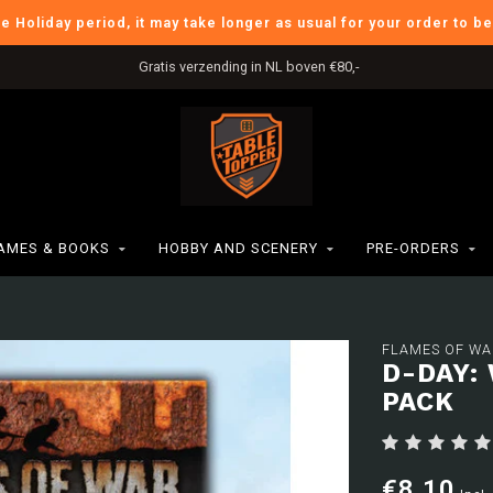
he Holiday period, it may take longer as usual for your order to b
Gratis verzending in NL boven €80,-
AMES & BOOKS
HOBBY AND SCENERY
PRE-ORDERS
FLAMES OF WA
D-DAY:
PACK
€8,10