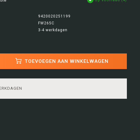
 btw
9420020251199
FW265C
3-4 werkdagen
TOEVOEGEN AAN WINKELWAGEN
WERKDAGEN