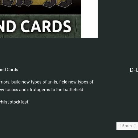
D-
and Cards
ors, build new types of units, field new types of
 tactics and stratagems to the battlefield.
ilst stock last.
15mm
(1