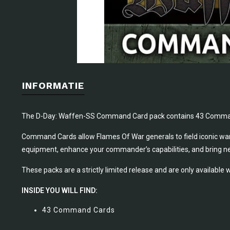
INFORMATIE
The D-Day: Waffen-SS Command Card pack contains 43 Comm
Command Cards allow Flames Of War generals to field iconic warri
equipment, enhance your commander’s capabilities, and bring new
These packs are a strictly limited release and are only available wh
INSIDE YOU WILL FIND:
43 Command Cards