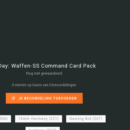
Day: Waffen-SS Command Card Pack
Nog niet gewaardeerd
0 sterren op basis van 0 beoordelingen
JE BEOORDELING TOEVOEGEN
256)
15mm Germany
(221)
Gaming Aid
(267)