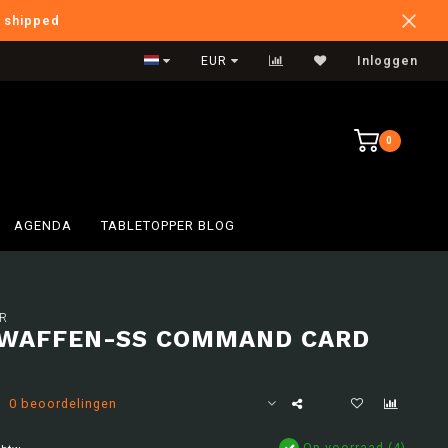
e shipped
International Shipping
EUR
Inloggen
0
AGENDA
TABLETOPPER BLOG
R
 WAFFEN-SS COMMAND CARD
0 beoordelingen
Op voorraad (4)