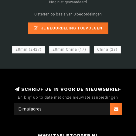
Nog niet gewaardeerd
0 sterren op basis van 0 beoordelingen
JE BEOORDELING TOEVOEGEN
28mm
(2427)
28mm China
(17)
China
(29)
SCHRIJF JE IN VOOR DE NIEUWSBRIEF
En blijf up to date met onze nieuwste aanbiedingen
WWW.TABLETOPPER.NL