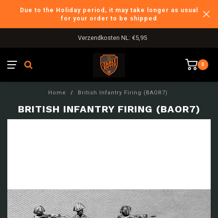
Due to the Holiday period, it may take longer as usual
for your order to be shipped
Verzendkosten NL: €5,95
0
Home
/
British Infantry Firing (BAOR7)
BRITISH INFANTRY FIRING (BAOR7)