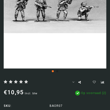
€10,95
Op voorraad (2)
Incl. btw
SKU:
BAOR07