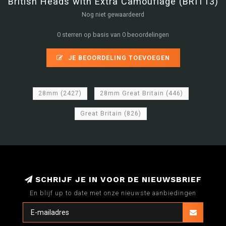
British Heads with Extra Camouflage (BRIT13)
Nog niet gewaardeerd
0 sterren op basis van 0 beoordelingen
JE BEOORDELING TOEVOEGEN
28mm
(2427)
28mm Great Britain
(446)
Great Britain
(826)
SCHRIJF JE IN VOOR DE NIEUWSBRIEF
En blijf up to date met onze nieuwste aanbiedingen