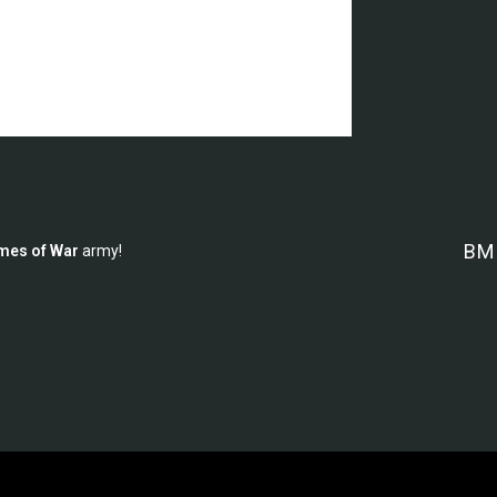
BMP
mes of War
army!