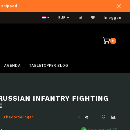
e shipped
International Shipping
EUR
Inloggen
0
AGENDA
TABLETOPPER BLOG
RUSSIAN INFANTRY FIGHTING
E
0 beoordelingen
Op voorraad (5)