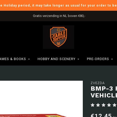
he Holiday period, it may take longer as usual for your order to b
Gratis verzending in NL boven €80,-
AMES & BOOKS
HOBBY AND SCENERY
PRE-ORDERS
ZVEZDA
BMP-3 
VEHICL
€12,45