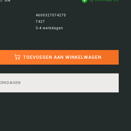
cl. btw
4600327074270
7427
3-4 werkdagen
TOEVOEGEN AAN WINKELWAGEN
WERKDAGEN