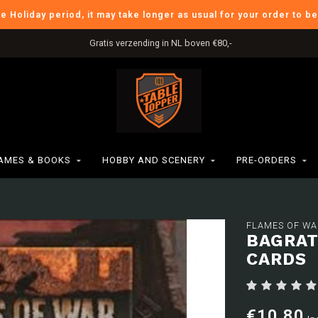
he Holiday period, it may take longer as usual for your order to b
Gratis verzending in NL boven €80,-
AMES & BOOKS
HOBBY AND SCENERY
PRE-ORDERS
FLAMES OF WA
BAGRAT
CARDS
€10,80