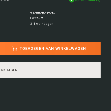
cl. btw
9420020249257
FW267C
3-4 werkdagen
TOEVOEGEN AAN WINKELWAGEN
WERKDAGEN