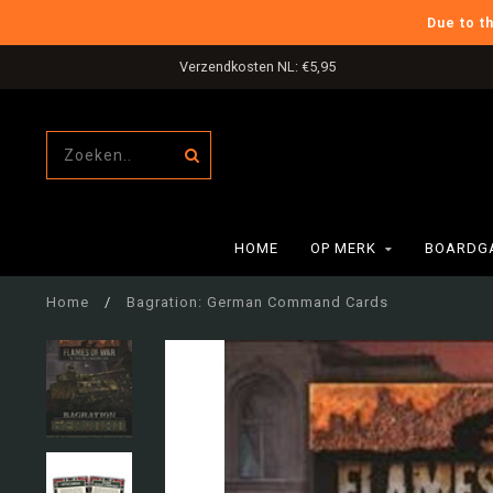
Due to t
Verzendkosten NL: €5,95
HOME
OP MERK
BOARDG
Home
/
Bagration: German Command Cards