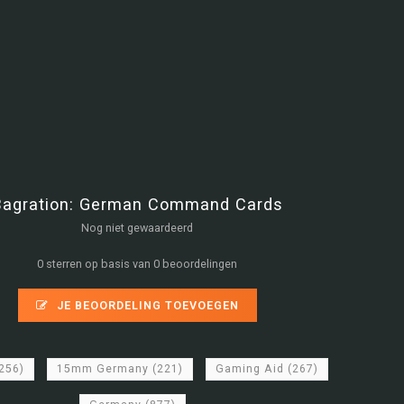
Bagration: German Command Cards
Nog niet gewaardeerd
0 sterren op basis van 0 beoordelingen
JE BEOORDELING TOEVOEGEN
256)
15mm Germany
(221)
Gaming Aid
(267)