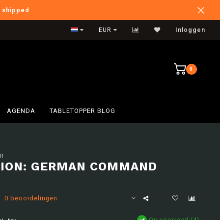
e shipped
International Shipping
EUR
Inloggen
0
AGENDA
TABLETOPPER BLOG
R
ION: GERMAN COMMAND
0 beoordelingen
Op voorraad (4)