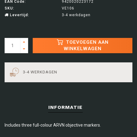
EAN Code:
9420020223172
SKU:
VE106
Levertijd:
3-4 werkdagen
TOEVOEGEN AAN
WINKELWAGEN
3-4 WERKDAGEN
INFORMATIE
Includes three full-colour ARVN objective markers.