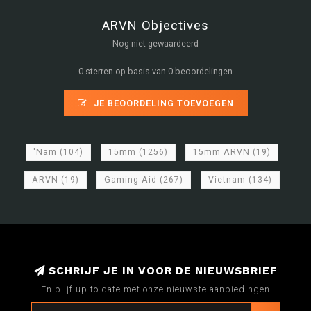
ARVN Objectives
Nog niet gewaardeerd
0 sterren op basis van 0 beoordelingen
JE BEOORDELING TOEVOEGEN
'Nam
(104)
15mm
(1256)
15mm ARVN
(19)
ARVN
(19)
Gaming Aid
(267)
Vietnam
(134)
SCHRIJF JE IN VOOR DE NIEUWSBRIEF
En blijf up to date met onze nieuwste aanbiedingen