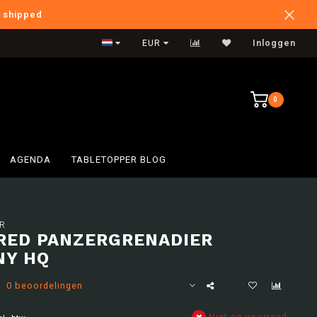
e shipped
International Shipping
EUR
Inloggen
0
AGENDA
TABLETOPPER BLOG
R
ED PANZERGRENADIER
NY HQ
0 beoordelingen
Niet op voorraad