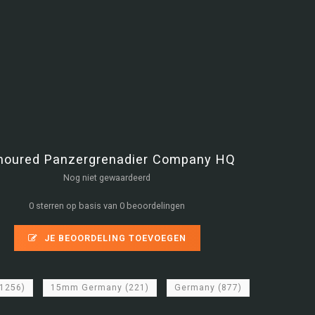
moured Panzergrenadier Company HQ
Nog niet gewaardeerd
0 sterren op basis van 0 beoordelingen
JE BEOORDELING TOEVOEGEN
(1256)
15mm Germany
(221)
Germany
(877)