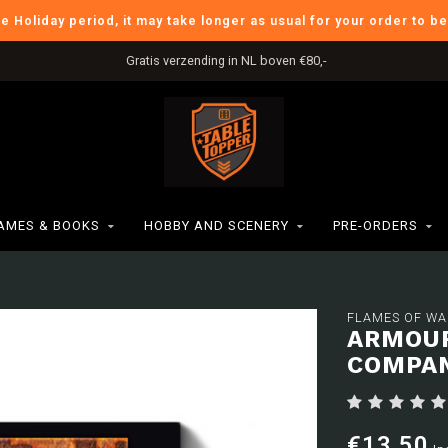
he Holiday period, it may take longer as usual for your order to b
Gratis verzending in NL boven €80,-
AMES & BOOKS
HOBBY AND SCENERY
PRE-ORDERS
FLAMES OF WA
ARMOUR
COMPA
€13,50