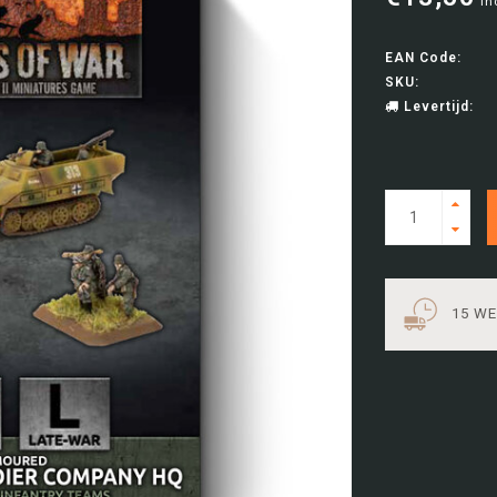
In
EAN Code:
SKU:
Levertijd:
15 W