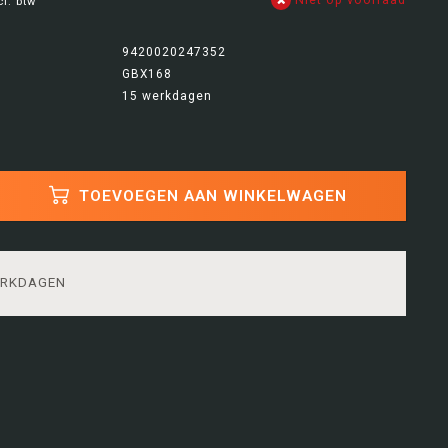
cl. btw
9420020247352
GBX168
15 werkdagen
TOEVOEGEN AAN WINKELWAGEN
ERKDAGEN