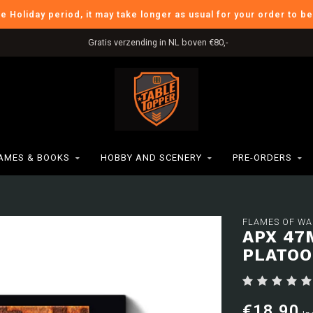
he Holiday period, it may take longer as usual for your order to b
Gratis verzending in NL boven €80,-
AMES & BOOKS
HOBBY AND SCENERY
PRE-ORDERS
FLAMES OF WA
APX 47
PLATO
€18,90