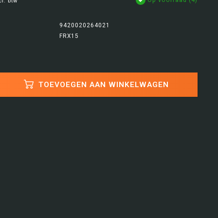
cl. btw
9420020264021
FRX15
TOEVOEGEN AAN WINKELWAGEN