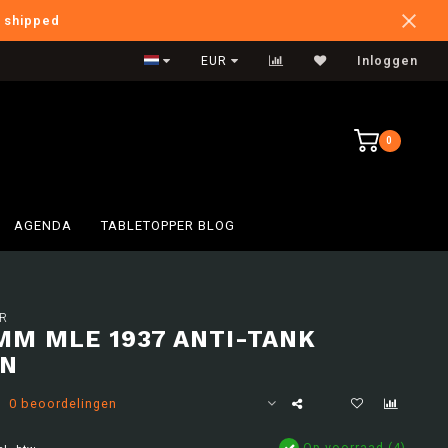
e shipped
International Shipping
EUR
Inloggen
0
AGENDA
TABLETOPPER BLOG
R
MM MLE 1937 ANTI-TANK
ON
0 beoordelingen
Op voorraad (4)