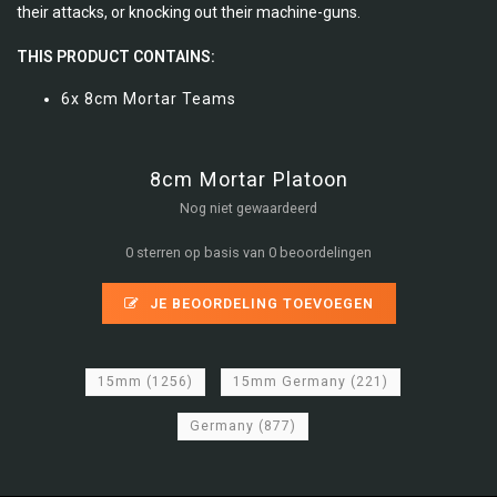
their attacks, or knocking out their machine-guns.
THIS PRODUCT CONTAINS:
6x 8cm Mortar Teams
8cm Mortar Platoon
Nog niet gewaardeerd
0 sterren op basis van 0 beoordelingen
JE BEOORDELING TOEVOEGEN
15mm
(1256)
15mm Germany
(221)
Germany
(877)