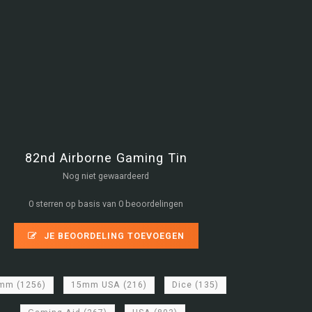
82nd Airborne Gaming Tin
Nog niet gewaardeerd
0 sterren op basis van 0 beoordelingen
JE BEOORDELING TOEVOEGEN
5mm
(1256)
15mm USA
(216)
Dice
(135)