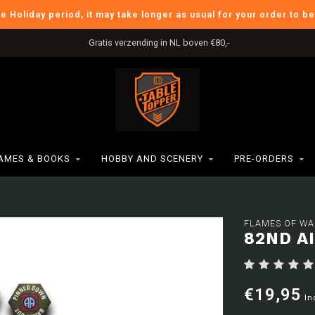
he Holiday period, it may take longer as usual for your order to b
Gratis verzending in NL boven €80,-
AMES & BOOKS
HOBBY AND SCENERY
PRE-ORDERS
FLAMES OF WA
82ND A
€19,95
In