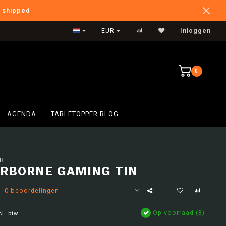
e shipped
International Shipping
EUR
Inloggen
0
AGENDA
TABLETOPPER BLOG
R
IRBORNE GAMING TIN
0 beoordelingen
Op voorraad (3)
cl. btw