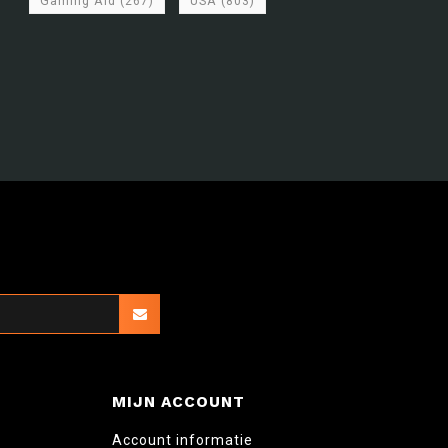
Gaming Aid
(267)
USA
(803)
MIJN ACCOUNT
Account informatie