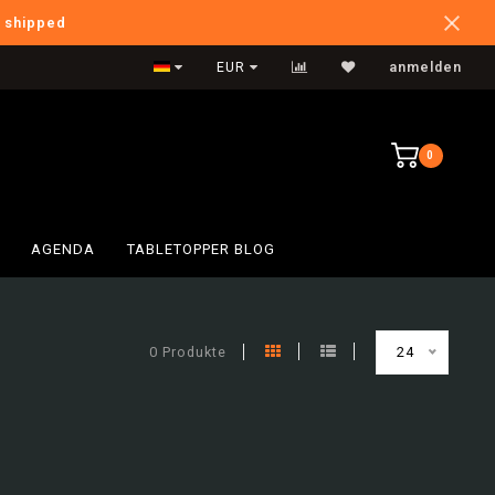
e shipped
International Shipping
EUR
anmelden
0
AGENDA
TABLETOPPER BLOG
0 Produkte
24