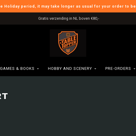
he Holiday period, it may take longer as usual for your order to b
Gratis verzending in NL boven €80,-
GAMES & BOOKS
HOBBY AND SCENERY
PRE-ORDERS
RT