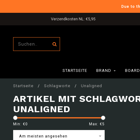
Due to t
Verzendkosten NL: €5,95
STARTSEITE
BRAND
BOARD
Startseite
/
Schlagworte
/
Unaligned
ARTIKEL MIT SCHLAGWO
UNALIGNED
Min: €
0
Max: €
5
Am meisten angesehen