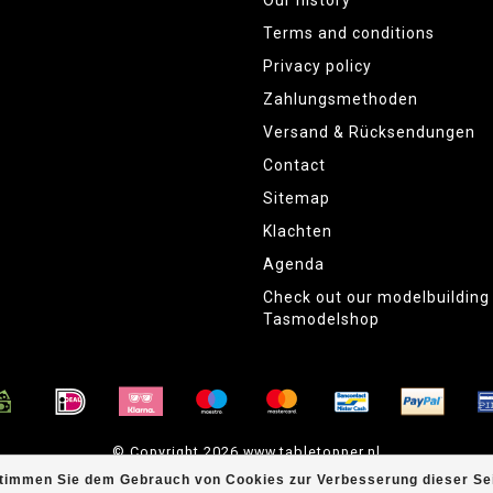
Our history
Terms and conditions
Privacy policy
Zahlungsmethoden
Versand & Rücksendungen
Contact
Sitemap
Klachten
Agenda
Check out our modelbuildin
Tasmodelshop
© Copyright 2026 www.tabletopper.nl
timmen Sie dem Gebrauch von Cookies zur Verbesserung dieser Sei