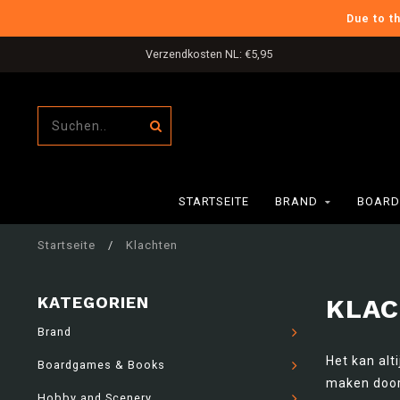
Due to t
Verzendkosten NL: €5,95
STARTSEITE
BRAND
BOARD
Startseite
/
Klachten
KATEGORIEN
KLA
Brand
Het kan alt
Boardgames & Books
maken door
Hobby and Scenery