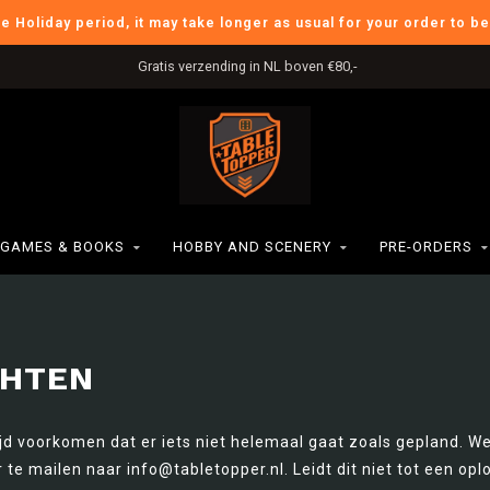
he Holiday period, it may take longer as usual for your order to b
Gratis verzending in NL boven €80,-
GAMES & BOOKS
HOBBY AND SCENERY
PRE-ORDERS
CHTEN
ijd voorkomen dat er iets niet helemaal gaat zoals gepland. W
 te mailen naar
info@tabletopper.nl
. Leidt dit niet tot een o