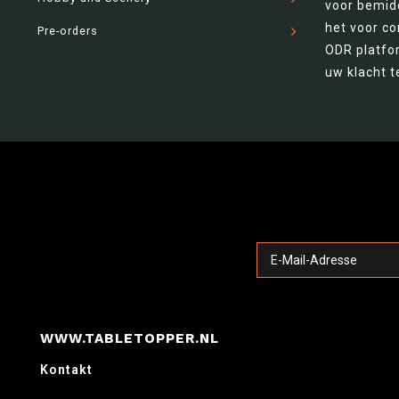
voor bemidd
het voor c
Pre-orders
ODR platfor
uw klacht t
WWW.TABLETOPPER.NL
Kontakt