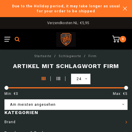
Due to the Holiday period, it may take longer as usual
for your order to be shipped
Verzendkosten NL: €5,95
0
Startseite
/
Schlagworte
/
Firm
ARTIKEL MIT SCHLAGWORT FIRM
24
Min: €
0
Max: €
5
Am meisten angesehen
KATEGORIEN
Brand