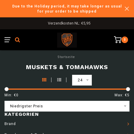
Due to the Holiday period, it may take longer as usual
for your order to be shipped
Verzendkosten NL: €5,95
0
Startseite
MUSKETS & TOMAHAWKS
24
Min: €
0
Max: €
5
Niedrigster Preis
KATEGORIEN
Brand